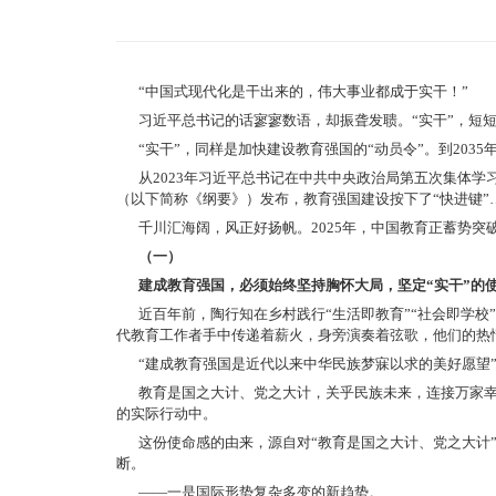
部门首页
部门简介
“中国式现代化是干出来的，伟大
习近平总书记的话寥寥数语，却振
“实干”，同样是加快建设教育强
从2023年习近平总书记在中共